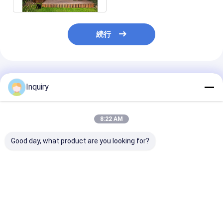
続行
推薦されたプロダクト
Inquiry
8:22 AM
Good day, what product are you looking for?
1格安でプリファブさ
余暇は休日のための軽
カスタムデザイ
れたジオドーム ホーム
い鋼鉄速い造りの小さ
ン,ISO9001認
- グリーンガーデンス
い家を組立て式に作っ
ファブ 木造バ
タジオドーム 販売
た
ー,豪華キャビ
ベストプライス
ベストプライス
ベストプラ