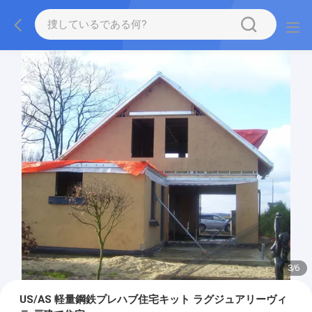
3
/
6
US/AS 軽量鋼鉄プレハブ住宅キット ラグジュアリーヴィ