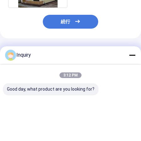
続行
推薦されたプロダクト
Inquiry
3:12 PM
Good day, what product are you looking for?
ハイエンドラグジュア
Wpcのクラッディング
工場直行 深青 軽
リーモジュラープレハ
は前に家のサイクロン
筋 祖母 フラット
ブ住宅アパートメント
の証拠の現代プレハブ
ガロー オーダ
コミュニティ住宅軽量
の家のキットを製造し
住宅 住宅 キッ
鉄骨造
た
ベストプライス
ベストプライス
ベストプラ