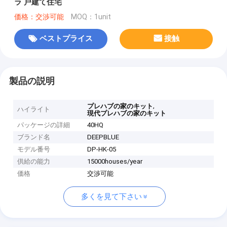
ラ 戸建て住宅
価格：交渉可能
MOQ：1unit
ベストプライス
接触
製品の説明
,
プレハブの家のキット
ハイライト
現代プレハブの家のキット
パッケージの詳細
40HQ
ブランド名
DEEPBLUE
モデル番号
DP-HK-05
供給の能力
15000houses/year
価格
交渉可能
多くを見て下さい