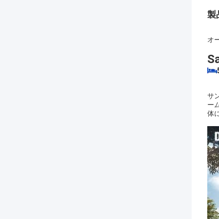
製
オ
S
サ
ー
体