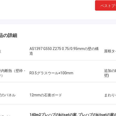
ベストプ
品の詳細
AS1397 G550 Z275 0.75/0.95mmの壁の構
造
屋根タ
造
骨内断熱（壁枠・
追加の断
R3.5グラスウール×100mm
井）
壁)
壁のパネル
12mmの石膏ボード
まわり
ミハエル ケルン
ギャリ
常に鋼鉄人々の捜すことのためのデ
ブルー・海底神話Smarthouseから
Deepblueのチームワ
140m2プレハブのkitsetの家
,
プレハブのkitset