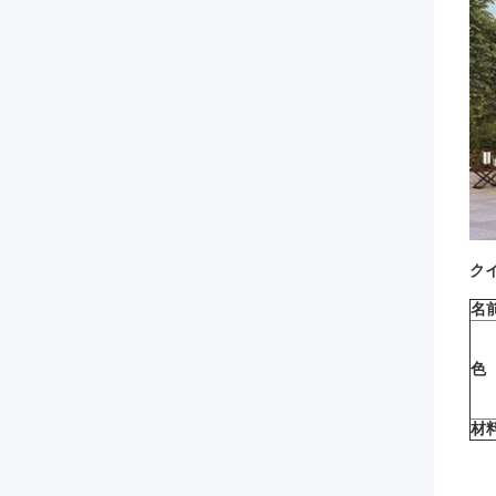
ク
名
色
材