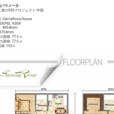
品パラメータ:
江省の930プロジェクト 中国
 SantaRosa.House
 DEPBL-930#
: 8854mm
 8754mm
の面積: 77.5 ㎡
の面積: 77.5 ㎡
積: 155㎡