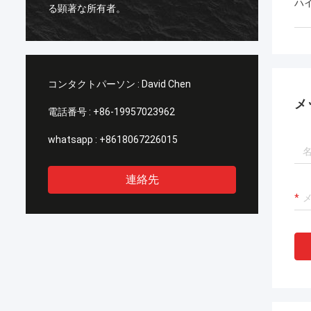
のデイ
ハ
る顕著な所有者。
界中ど
収容す
コンタクトパーソン :
David Chen
メ
電話番号 :
+86-19957023962
whatsapp :
+8618067226015
連絡先