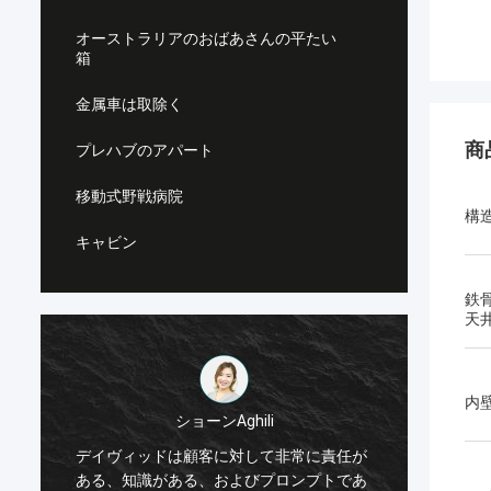
オーストラリアのおばあさんの平たい
箱
金属車は取除く
商
プレハブのアパート
移動式野戦病院
構
キャビン
鉄
天
内
ショーンAghili
私は非
デイヴィッドは顧客に対して非常に責任が
ィープ
ある、知識がある、およびプロンプトであ