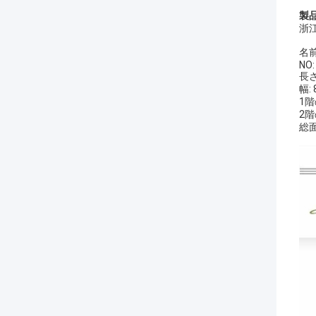
製
浙
名前:
NO:
長さ
幅:
1階
2階
総面