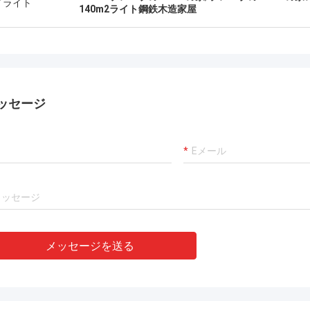
ヴィッドを-組み立てられて推薦し世
り、責任がある、私はそ
イライト
140m2ライト鋼鉄木造家屋
こでも出荷することができる解決を
る。
ッセージ
メッセージを送る