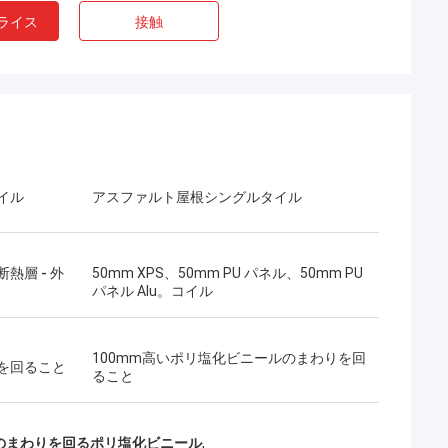
ライス
接触
イル
アスファルト屋根シングルタイル
熱層 - 外
50mm XPS、50mm PU パネル、50mm PU
パネル Alu。コイル
100mm高いポリ塩化ビニールのまわりを回
を回ること
ること
ボブ
ー
なんとすばらしいチーム、私がで幸せであ
ークは非常に深刻であ
るかパートナーおよび私は生命の友人にな
の家のまわりを回るポリ塩化ビニール
,