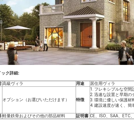
イック詳細:
前
高級ヴィラ
用途
居住用ヴィラ
1. フレキシブルな空
2. 迅速な設置と早期
オプション（お選びいただけます）
特徴
3. 環境に優しい保護
4. 建設速度が速く、簡
料
軽量鉄骨およびその他の部品材料
証明書
CE、ISO、SAA、ETC、