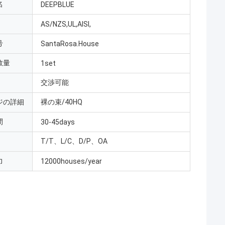
名
DEEPBLUE
AS/NZS,UL,AISI,
号
SantaRosa.House
数量
1set
交渉可能
ジの詳細
裸の束/40HQ
間
30-45days
T/T、L/C、D/P、OA
力
12000houses/year