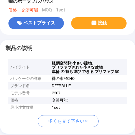
輪のポータブルハウス
価格：交渉可能
MOQ：1set
ベストプライス
接触
製品の説明
,
軽鋼空間枠 小さい建物
ハイライト
,
プリファブされた小さな建物
車輪 の 持ち運び できる プリファブ 家
パッケージの詳細
裸の束/40HQ
ブランド名
DEEPBLUE
モデル番号
2207
価格
交渉可能
最小注文数量
1set
多くを見て下さい