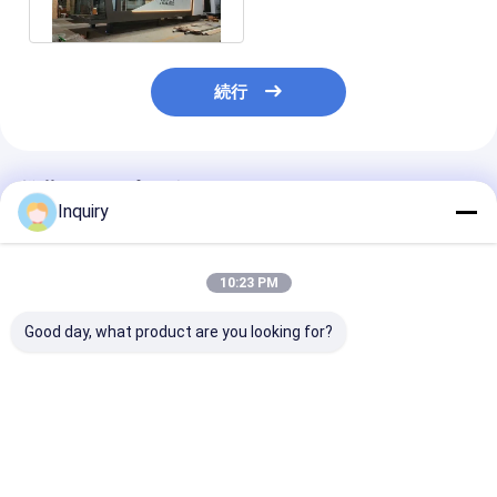
続行
推薦されたプロダクト
Inquiry
10:23 PM
Good day, what product are you looking for?
コンパクト モジュラル
モジュール式プリファ
オーストラリア
の家 プリファブリック
ブリックハウス 小型の
ダード ベスト 中
移動生活用の車輪付き
車輪付き住宅 レンタ 軽
リファブリック
小屋 アメリカ合衆国
量鋼筋枠
ドハウス 発送
ベストプライス
ベストプライス
ベストプラ