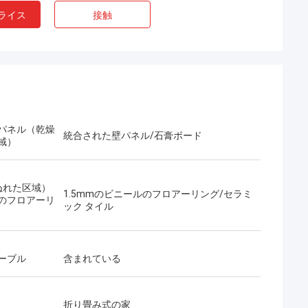
ライス
接触
パネル（乾燥
統合された壁パネル/石膏ボード
域）
ぬれた区域）
1.5mmのビニールのフロアーリング/セラミ
のフロアーリ
ック タイル
ーブル
含まれている
ボブ
ー
なんとすばらしいチーム、私がで幸せであ
ークは非常に深刻であ
るかパートナーおよび私は生命の友人にな
折り畳み式の家