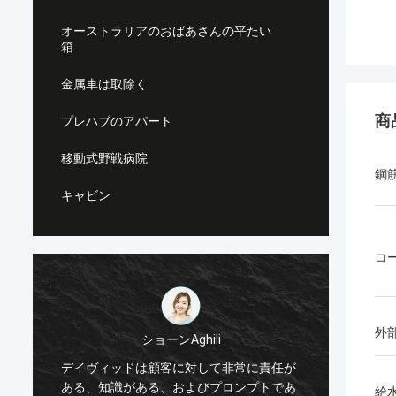
オーストラリアのおばあさんの平たい
箱
金属車は取除く
商
プレハブのアパート
移動式野戦病院
鋼
キャビン
コ
外
ショーンAghili
私は非
デイヴィッドは顧客に対して非常に責任が
ィープ
ある、知識がある、およびプロンプトであ
給