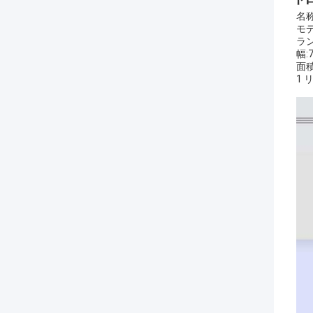
名称
モデ
ラン
幅:
面積
1 