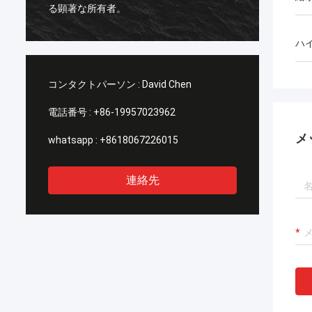
のデイ
る顕著な所有者。
界中ど
収容す
ハ
コンタクトパーソン :
David Chen
電話番号 :
+86-19957023962
メ
whatsapp :
+8618067226015
連絡先