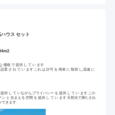
ハウス セット
34m2
な 価格 で 提供 し て い ます.
設置 さ れ て い ます.これ は 許可 を 簡単 に 取得 し,迅速 に
を 提供 し て いながら,プライバシー を 提供 し て い ます.この
ッチン と 住まえる 空間 を 提供 し て い ます.天然光で満たされ
できます.