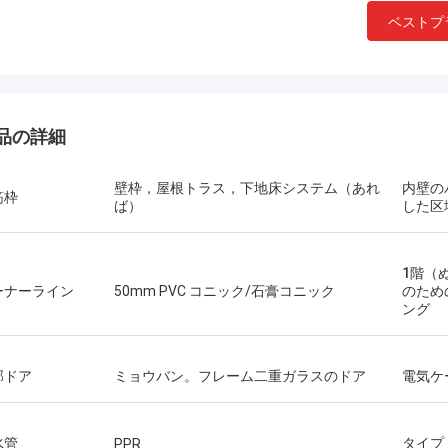
ベストプ
品の詳細
壁枠，屋根トラス，下地床システム（あれ
内壁の
筋枠
ば）
した区
1階（
ーナーライン
50mm PVC コニック/石膏コニック
のため
ング
ミハエル ケルン
部ドア
ミョウバン。フレーム二重ガラスのドア
電気ケ
ギャリ
常に鋼鉄人々の捜すことのためのデ
ブルー・海底神話Smarthouseから
Deepblueのチームワ
水管
タイプ
PPR