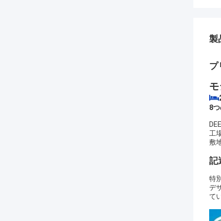
製
プ
モ
8
DE
工場
敷地
記
特別
デザ
て