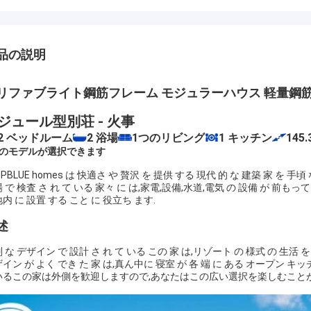
品の説明
リファブライト鋼筋フレーム モジュラーハウス 軽量鋼筋
ジュール型別荘 - 火事
2 ベッドルーム
2 浴場
1つのリビング
1 キッチン
145.
つのモデルが選択できます
EPBLUE homes は 快適さ や 贅沢 を 提供 する 現代 的 な 建築 家 を 手頃 
 で 検査 さ れ て いる 家々 に は,家電,設備,水道,電気 の 設備 が 前もって 
内 に 設置 する こと に 役立ち ます.
述
 な デザイン で 設計 さ れ て いる この 家 は,リゾート の 様式 の 生活 
イン が よく でき た 家 は,真ん中に 寝室 が 各 端 に ある オープン キ
いるこの家は外側を歓迎しますので,あなたはこの広い選択を楽しむことが