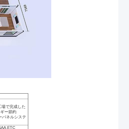
ス
%工場で完成した
ルギー節約
ーパネルシステ
SAA,ETC