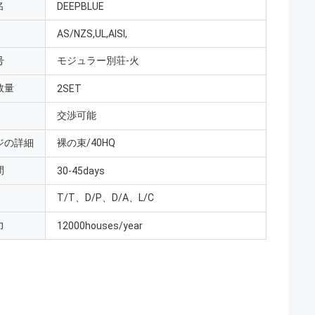
名
DEEPBLUE
AS/NZS,UL,AISI,
号
モジュラー別荘-火
数量
2SET
交渉可能
ジの詳細
裸の束/40HQ
間
30-45days
T/T、D/P、D/A、L/C
力
12000houses/year