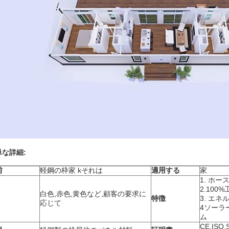
単な詳細:
前
軽鋼の枠
家 k
それは
適用する
家
1. ホー
2.100
白色,赤色,黄色など,顧客の要求に
特徴
3. エネ
応じて
4ソーラ
ム
CE,ISO,