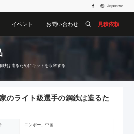
Japanese
イベント
お問い合わせ
見積依頼
品
鋼鉄は造るためにキットを収容する
家のライト級選手の鋼鉄は造るた
所
ニンポー、中国