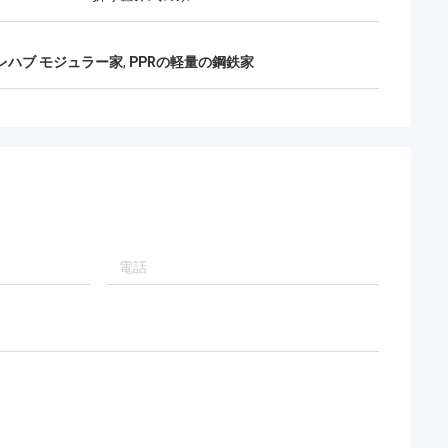
れらを信頼する。
ってまた幸せである。
レハブ モジュラー家
,
PPRの軽量の鋼鉄家