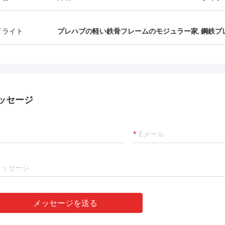
ヴィッドを-組み立てられて推薦し世
り、責任がある、私はそ
こでも出荷することができる解決を
る。
イライト
プレハブの軽い鉄骨フレームのモジュラー家
,
鋼鉄プ
ッセージ
メッセージを送る