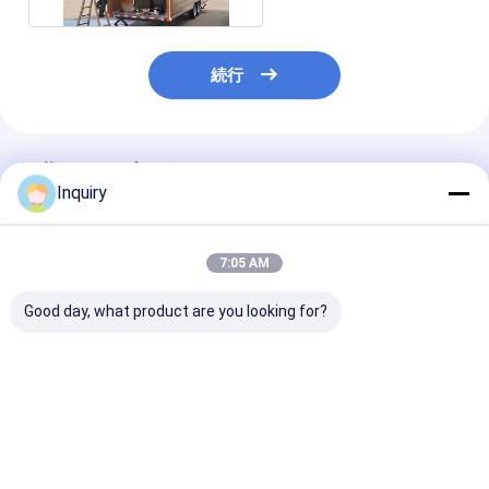
続行
推薦されたプロダクト
Inquiry
7:05 AM
Good day, what product are you looking for?
コンパクト モジュラル
モジュール式プリファ
オーストラリア
の家 プリファブリック
ブリックハウス 小型の
ダード ベスト 中
移動生活用の車輪付き
車輪付き住宅 レンタ 軽
リファブリック
小屋 アメリカ合衆国
量鋼筋枠
ドハウス 発送
ベストプライス
ベストプライス
ベストプラ