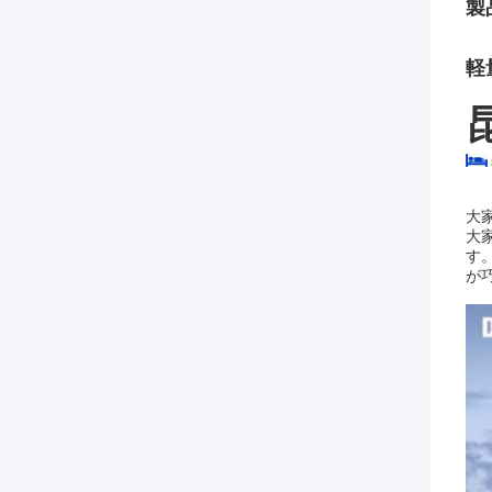
製
軽
大
大
す
が