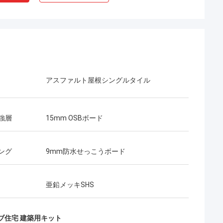
アスファルト屋根シングルタイル
強層
15mm OSBボード
ング
9mm防水せっこうボード
亜鉛メッキSHS
ボブ
ー
なんとすばらしいチーム、私がで幸せであ
ークは非常に深刻であ
るかパートナーおよび私は生命の友人にな
ブ住宅 建築用キット