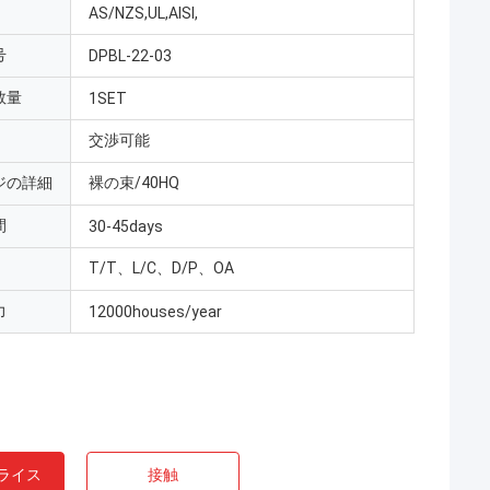
AS/NZS,UL,AISI,
号
DPBL-22-03
数量
1SET
交渉可能
ジの詳細
裸の束/40HQ
間
30-45days
T/T、L/C、D/P、OA
力
12000houses/year
ライス
接触