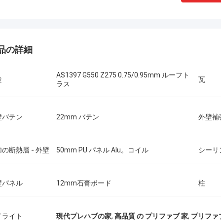
品の詳細
AS1397 G550 Z275 0.75/0.95mm ルーフト
造
瓦
ラス
壁バテン
22mm バテン
外壁補
の断熱層 - 外壁
50mm PU パネル Alu。コイル
シーリ
壁パネル
12mm石膏ボード
柱
ミハエル ケルン
ギャリ
常に鋼鉄人々の捜すことのためのデ
ブルー・海底神話Smarthouseから
Deepblueのチームワ
イライト
現代プレハブの家
,
高品質 の プリファブ 家
,
プリファ