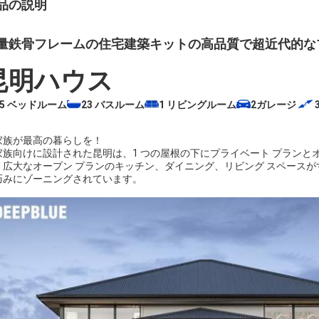
品の説明
量鉄骨フレームの住宅建築キットの高品質で超近代的な
昆明ハウス
5 ベッドルーム
23
バスルーム
1 リビングルーム
2ガレージ
家族が最高の暮らしを！
家族向けに設計された昆明は、1 つの屋根の下にプライベート プランと
。広大なオープン プランのキッチン、ダイニング、リビング スペース
巧みにゾーニングされています。