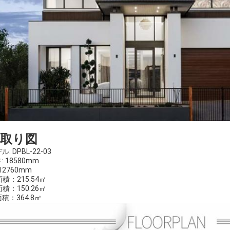
間取り図
ル: DPBL-22-03
: 18580mm
 12760mm
面積：215.54㎡
面積：150.26㎡
積：364.8㎡