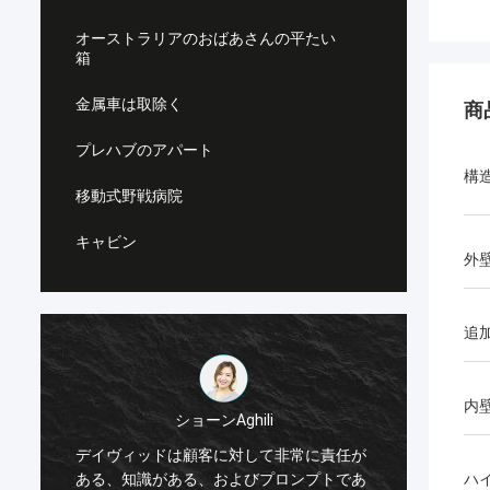
オーストラリアのおばあさんの平たい
箱
金属車は取除く
商
プレハブのアパート
構
移動式野戦病院
キャビン
外
追加
内
ショーンAghili
私は非
デイヴィッドは顧客に対して非常に責任が
ィープ
ある、知識がある、およびプロンプトであ
ハ