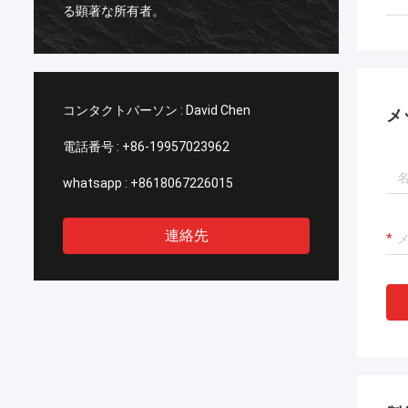
のデイ
る顕著な所有者。
界中ど
収容す
コンタクトパーソン :
David Chen
メ
電話番号 :
+86-19957023962
whatsapp :
+8618067226015
連絡先