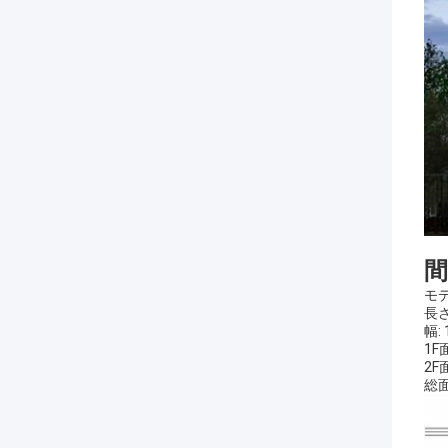
モデ
長さ
幅:
1F
2F
総面