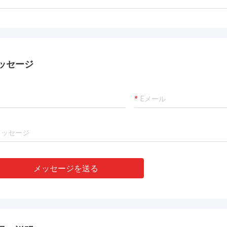
ヴィッドを-組み立てられて推薦し世
り、責任がある、私はそ
こでも出荷することができる解決を
る。
ッセージ
メッセージを送る