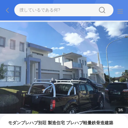
3
/
6
モダンプレハブ別荘 製造住宅 プレハブ軽量鉄骨造建築