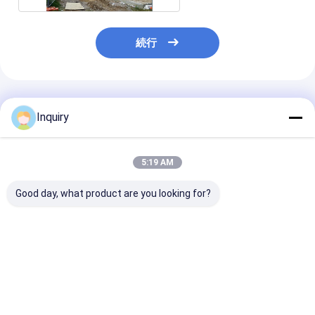
続行
推薦されたプロダクト
Inquiry
5:19 AM
Good day, what product are you looking for?
住宅別荘 プリファブ 鉄
軽い鉄骨フレームの金
英国の 2 階建
鋼ハウス 軽鋼構造シス
属の保証ドアの鉄骨フ
ブ アパートの建物
テム モジュール型ホー
レームの家のプレハブ
量鉄骨フレーム
ム オーストラリア標準
の別荘
ング
ベストプライス
ベストプライス
ベストプラ